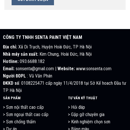
CÔNG TY TNHH SENTA PAINT VIỆT NAM
Địa chỉ:
Xã Di Trạch, Huyện Hoài Đức, TP Hà Nội
Nhà máy sản xuất:
Kim Chung, Hoài Đức, Hà Nội
Hotline:
093.6688.182
Email:
sonsenta@gmail.com |
Website:
www.sonsenta.com
Người ĐDPL
: Vũ Văn Phán
ĐKKD số
: 0108225471 cấp ngày 11/4/2018 tại Sở Kế hoach Đầu tư
TP. Hà Nội
SẢN PHẨM
TƯ VẤN KỸ THUẬT
> Sơn nội thất cao cấp
> Hỏi đáp
> Sơn ngoại thất cao cấp
> Gặp gỡ chuyên gia
> Sơn chống thấm
>
Kinh nghiệm chọn sơn
> Dự án
> Bảng màu