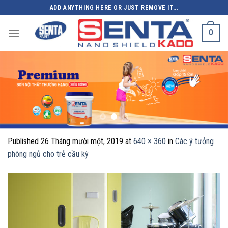
Skip
ADD ANYTHING HERE OR JUST REMOVE IT...
to
content
0
Published
26 Tháng mười một, 2019
at
640 × 360
in
Các ý tưởng
phòng ngủ cho trẻ cầu kỳ