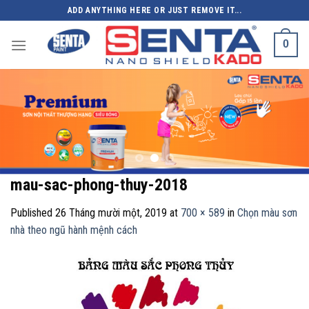
Skip
ADD ANYTHING HERE OR JUST REMOVE IT...
to
content
0
mau-sac-phong-thuy-2018
Published
26 Tháng mười một, 2019
at
700 × 589
in
Chọn màu sơn
nhà theo ngũ hành mệnh cách